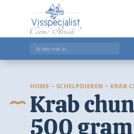
WEBSHOP
Garnalen
Gerookte Visspecialiteiten
Kant-en-klaar
Salades en Tapas
Schelpdieren
Verse vissoorten
Visschotels
Vissoepen
HOME
~
SCHELPDIEREN
~
KRAB C
Krab chu
Zeegroenten
Winkelmand
500 gram