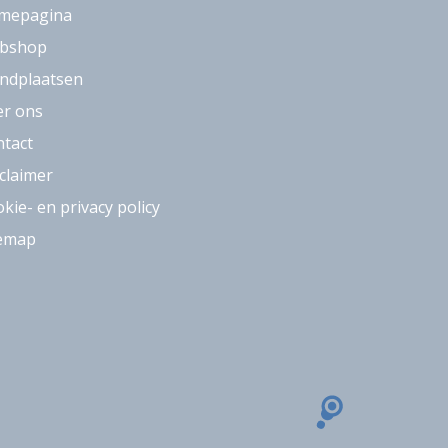
mepagina
bshop
ndplaatsen
er ons
tact
claimer
kie- en privacy policy
temap