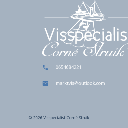
0654684221
marktvis@outlook.com
© 2026 Visspecialist Corné Struik