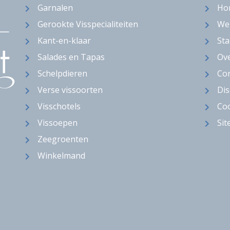
Garnalen
Ho
Gerookte Visspecialiteiten
We
Kant-en-klaar
Sta
Salades en Tapas
Ov
Schelpdieren
Con
Verse vissoorten
Dis
Visschotels
Coo
Vissoepen
Si
Zeegroenten
Winkelmand