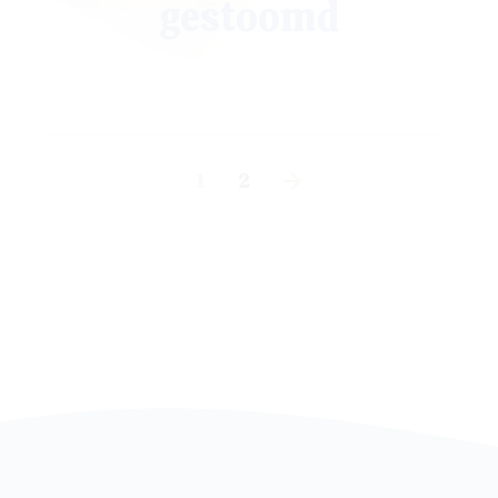
gestoomd
1
2
→