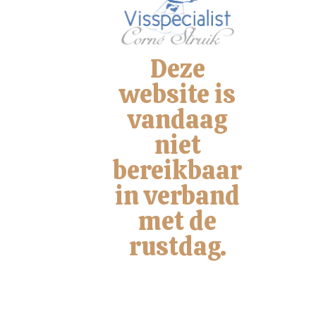
Gestoomde
Deze
Zalmlende
website is
vandaag
niet
VISSPECIALIST CORNÉ STRUIK
Bel ons
bereikbaar
Mail ons
in verband
met de
rustdag.