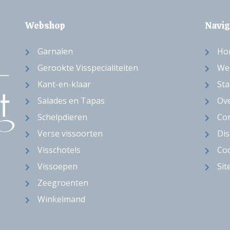
Webshop
Navig
Garnalen
Ho
Gerookte Visspecialiteiten
We
Kant-en-klaar
Sta
Salades en Tapas
Ov
Schelpdieren
Con
Verse vissoorten
Dis
Visschotels
Coo
Vissoepen
Si
Zeegroenten
Winkelmand