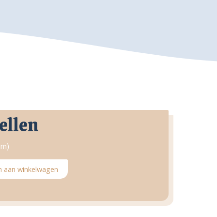
ellen
am)
 aan winkelwagen