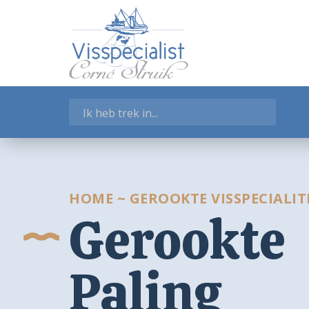
WEBSHOP
Garnalen
Gerookte Visspecialiteiten
Kant-en-klaar
Salades en Tapas
Schelpdieren
Verse vissoorten
Visschotels
Vissoepen
HOME
~
GEROOKTE VISSPECIALIT
Gerookte
Zeegroenten
Winkelmand
Paling