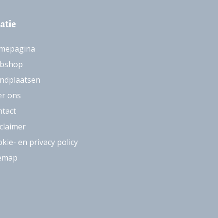
atie
mepagina
bshop
ndplaatsen
er ons
tact
claimer
kie- en privacy policy
temap