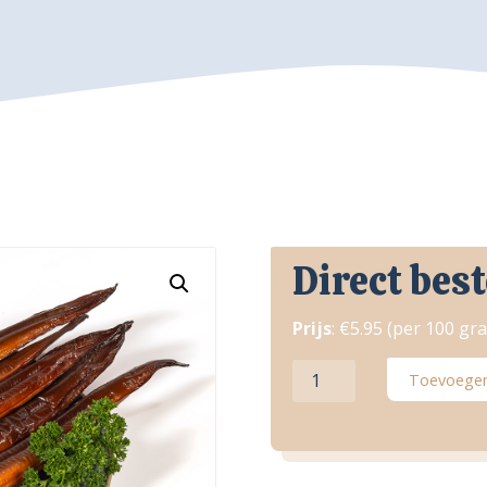
Direct best
Prijs
: €5.95 (per 100 gr
Gerookte
Toevoegen
Paling
aantal