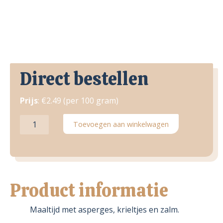
Direct bestellen
Prijs
: €2.49 (per 100 gram)
Asperge-
Toevoegen aan winkelwagen
zalm
schotel
aantal
Product informatie
Maaltijd met asperges, krieltjes en zalm.