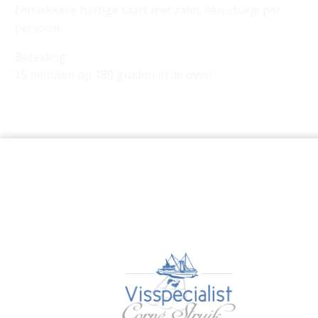
Een lekkere hartige taart met zalm, één stukje per
persoon
Bereiding:
15 minuten op 180 graden in de oven