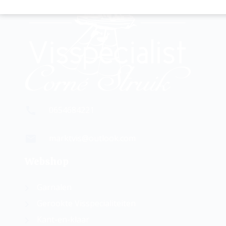
0654684221
marktvis@outlook.com
Webshop
Garnalen
Gerookte Visspecialiteiten
Kant-en-klaar