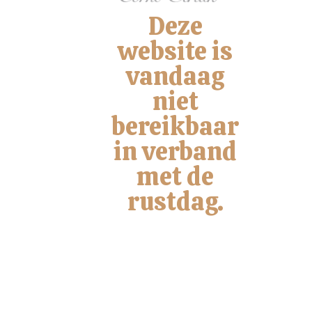
Deze
website is
vandaag
niet
VISSPECIALIST CORNÉ STRUIK
Bel ons
bereikbaar
Mail ons
in verband
met de
rustdag.
Visspecialist Corné Struik