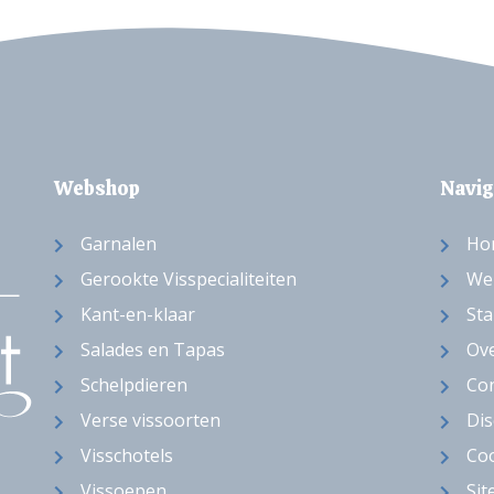
Webshop
Navig
Garnalen
Ho
Gerookte Visspecialiteiten
We
Kant-en-klaar
Sta
Salades en Tapas
Ov
Schelpdieren
Con
Verse vissoorten
Dis
Visschotels
Coo
Vissoepen
Si