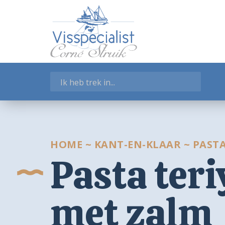
WEBSHOP
Garnalen
Gerookte Visspecialiteiten
Kant-en-klaar
Salades en Tapas
Schelpdieren
Verse vissoorten
Visschotels
Vissoepen
HOME
~
KANT-EN-KLAAR
~
PASTA
Pasta teri
Zeegroenten
Winkelmand
met zalm