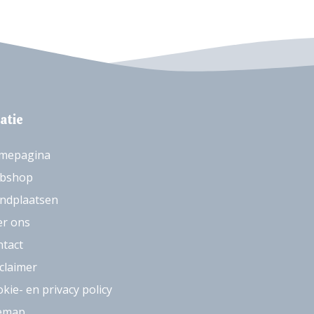
atie
mepagina
bshop
ndplaatsen
er ons
tact
claimer
kie- en privacy policy
temap