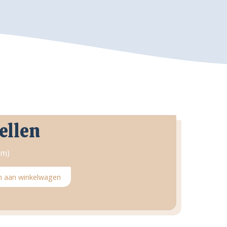
ellen
am)
 aan winkelwagen