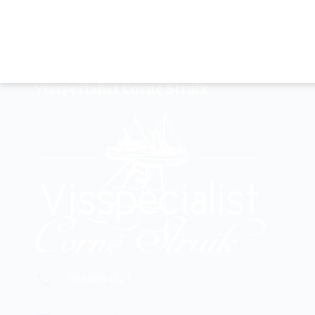
Visspecialist Corné Struik
0654684221