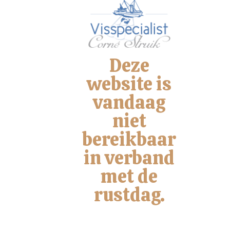
Deze
website is
vandaag
niet
VISSPECIALIST CORNÉ STRUIK
Bel ons
bereikbaar
Mail ons
in verband
met de
rustdag.