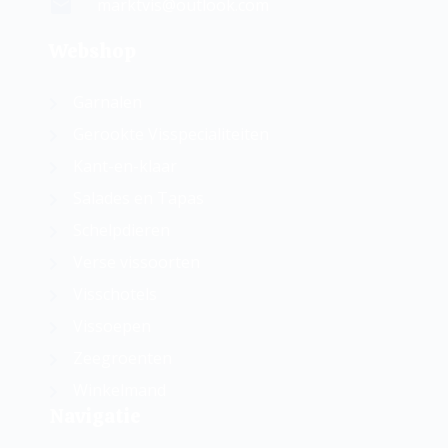
marktvis@outlook.com
Webshop
Garnalen
Gerookte Visspecialiteiten
Kant-en-klaar
Salades en Tapas
Schelpdieren
Verse vissoorten
Visschotels
Vissoepen
Zeegroenten
Winkelmand
Navigatie