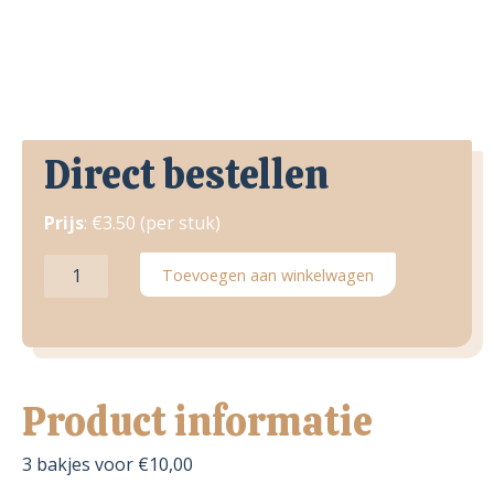
Direct bestellen
Prijs
: €3.50 (per stuk)
Krab-
Toevoegen aan winkelwagen
kerrie
salade
aantal
Product informatie
3 bakjes voor €10,00