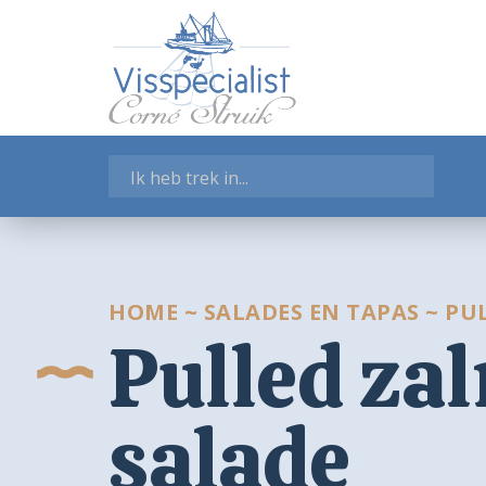
WEBSHOP
Garnalen
Gerookte Visspecialiteiten
Kant-en-klaar
Salades en Tapas
Schelpdieren
Verse vissoorten
Visschotels
Vissoepen
HOME
~
SALADES EN TAPAS
~
PU
Pulled za
Zeegroenten
Winkelmand
salade