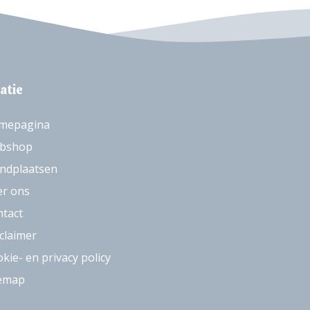
atie
mepagina
bshop
ndplaatsen
er ons
tact
claimer
kie- en privacy policy
temap