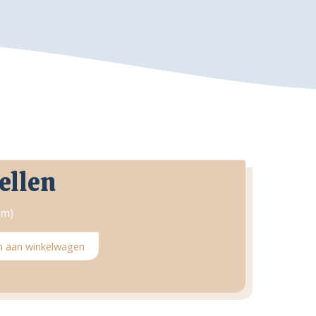
ellen
am)
 aan winkelwagen