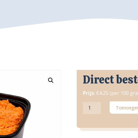
Direct best
Prijs
: €4.25 (per 100 gr
Pulled
Toevoegen
zalm
salade
aantal