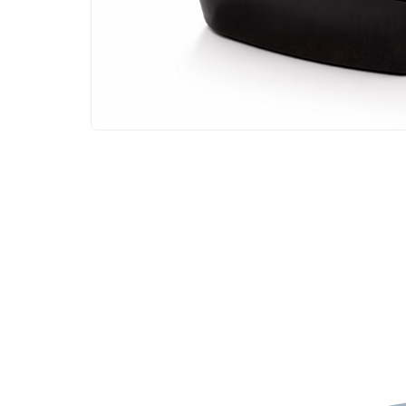
VISSPECIALIST CORNÉ STRUIK
Bel ons
Mail ons