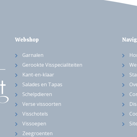
Webshop
Navig
Garnalen
Ho
Gerookte Visspecialiteiten
We
Kant-en-klaar
Sta
Salades en Tapas
Ov
Schelpdieren
Con
Verse vissoorten
Dis
Visschotels
Coo
Vissoepen
Si
Zeegroenten