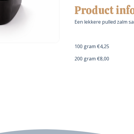
Product inf
Een lekkere pulled zalm s
100 gram €4,25
200 gram €8,00