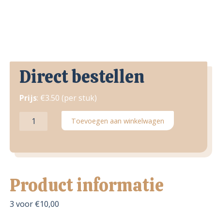
Direct bestellen
Prijs
: €3.50 (per stuk)
Zalm
Toevoegen aan winkelwagen
salade
aantal
Product informatie
3 voor €10,00