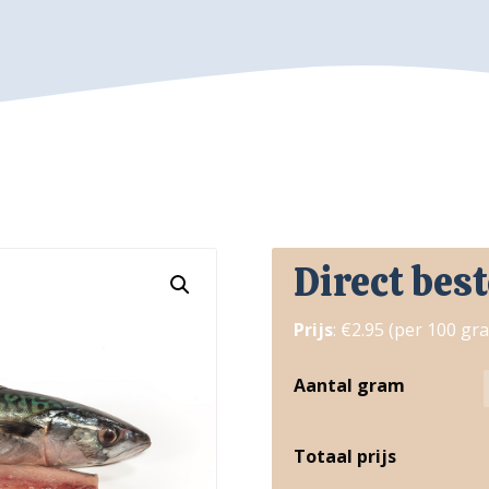
Direct best
Prijs
: €2.95 (per 100 gr
Aantal gram
Totaal prijs