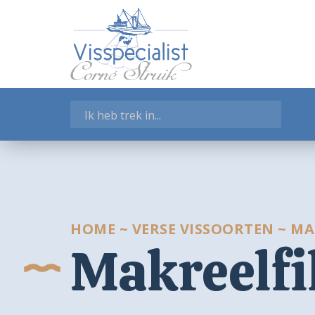
WEBSHOP
Garnalen
Gerookte Visspecialiteiten
Kant-en-klaar
Salades en Tapas
Schelpdieren
Verse vissoorten
Visschotels
Vissoepen
Zeegroenten
HOME
~
VERSE VISSOORTEN
~
MA
Makreelfi
Winkelmand