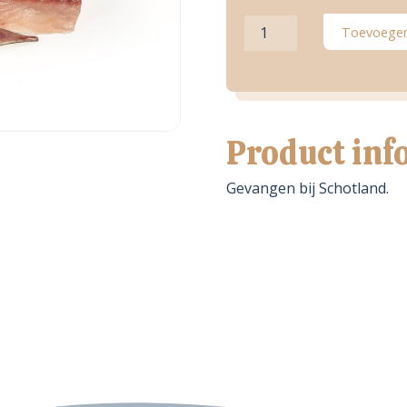
Makreelfilet
Toevoegen
aantal
Product inf
Gevangen bij Schotland.