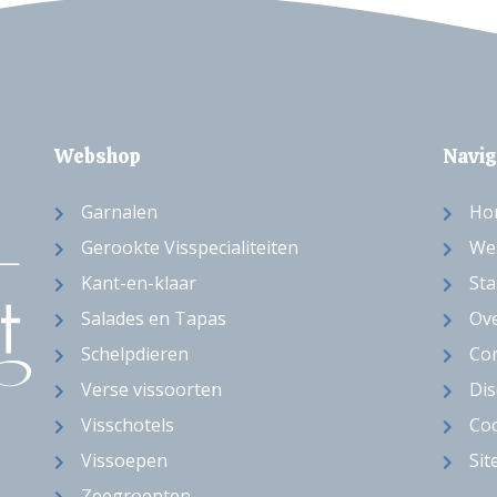
Webshop
Navig
Garnalen
Ho
Gerookte Visspecialiteiten
We
Kant-en-klaar
Sta
Salades en Tapas
Ov
Schelpdieren
Con
Verse vissoorten
Dis
Visschotels
Coo
Vissoepen
Si
Zeegroenten