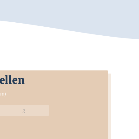
ellen
am)