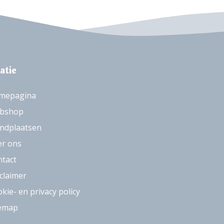
atie
mepagina
bshop
ndplaatsen
er ons
tact
claimer
kie- en privacy policy
temap