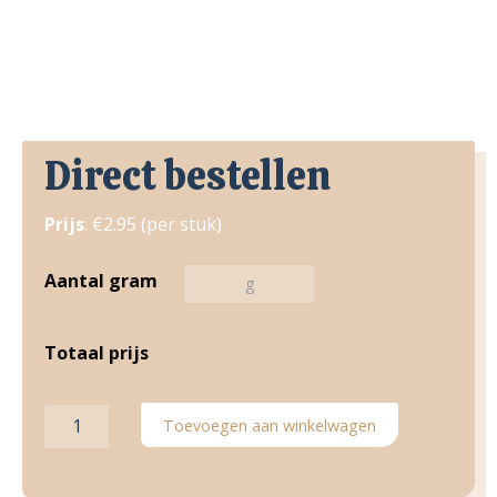
Direct bestellen
Prijs
: €2.95 (per stuk)
Aantal gram
Totaal prijs
Rode
Toevoegen aan winkelwagen
Poonfilet
aantal